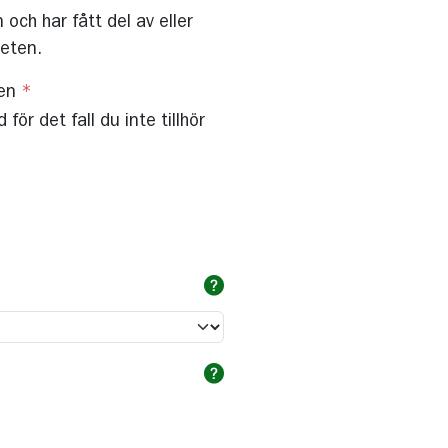
 och har fått del av eller
heten.
sen
*
ör det fall du inte tillhör